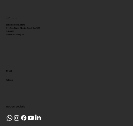
Termos de uso
Política de privacidade
Contato
contato@cnpj.store
Av. Gov. Flávio Ribeiro Coutinho, 500
Sala 603
João Pessoa | PB
Blog
Artigos
Redes sociais