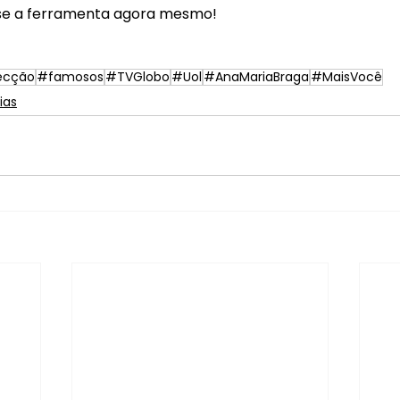
se a ferramenta agora mesmo!
ecção
#famosos
#TVGlobo
#Uol
#AnaMariaBraga
#MaisVocê
ias