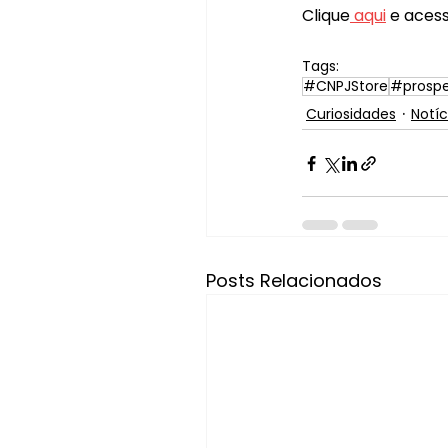
Clique
 aqui
 e aces
Tags:
#CNPJStore
#prosp
Curiosidades
Notíc
Posts Relacionados