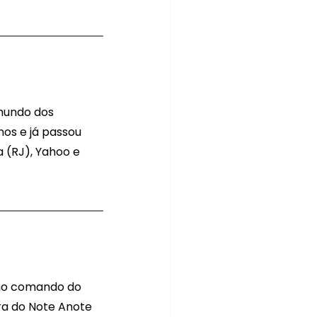
 mundo dos 
nos e já passou 
 (RJ), Yahoo e 
 no comando do 
ra do Note Anote 