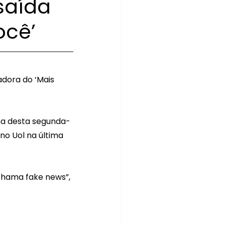
saída
ocê’
dora do ‘Mais 
ma desta segunda-
no Uol na última 
 chama fake news”, 