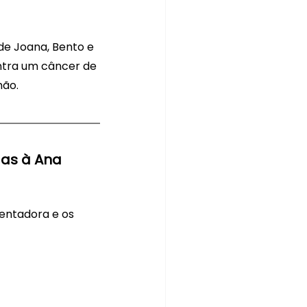
e Joana, Bento e 
ntra um câncer de 
mão.
as à Ana 
entadora e os 