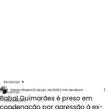
Recentes
Danilo Oliveira
22 de jan. de 2025
2 min de leitura
Recentes
Babal Guimarães é preso em
Curiosidades
condenação por agressão à ex-
Academy