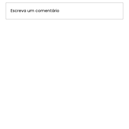
Escreva um comentário
Disney: saiba onde ficam os 7
parques temáticos pelo mundo que
você precisa conhecer