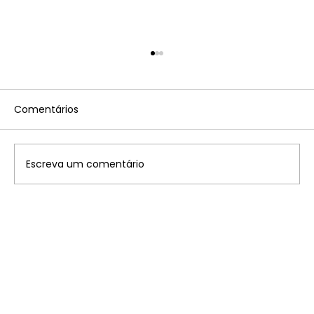
Comentários
Escreva um comentário
Disney: saiba onde ficam os 7
parques temáticos pelo mundo que
você precisa conhecer