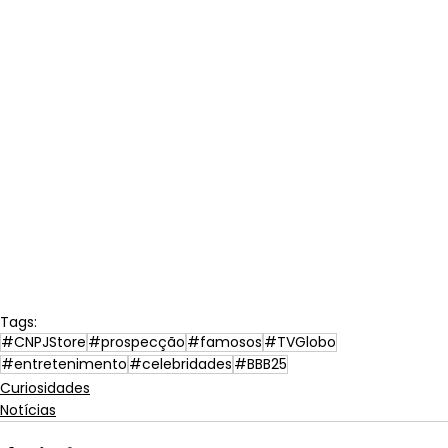
Tags:
#CNPJStore
#prospecção
#famosos
#TVGlobo
#entretenimento
#celebridades
#BBB25
Curiosidades
Notícias