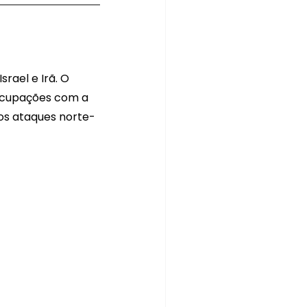
rael e Irã. O 
ocupações com a 
 os ataques norte-