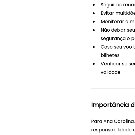
Seguir as rec
Evitar multidõ
Monitorar a mí
Não deixar seu
segurança o p
Caso seu voo 
bilhetes;
Verificar se 
validade.
Importância d
Para Ana Carolina,
responsabilidade 