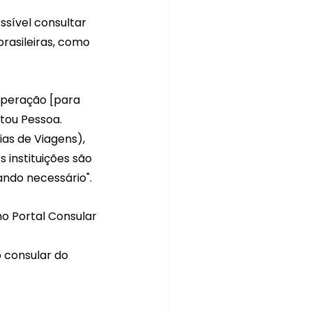
sível consultar 
brasileiras, como 
operação [para 
etou Pessoa.
as de Viagens), 
 instituições são 
ando necessário".
no Portal Consular 
 consular do 