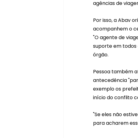
agências de viagen
Por isso, a Abav o
acompanhem o cená
"O agente de viage
suporte em todos 
órgão.
Pessoa também afi
antecedência "par
exemplo os prefeit
início do conflito c
"Se eles não esti
para acharem ess