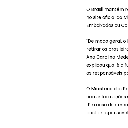
O Brasil mantém r
no site oficial do
Embaixadas ou Co
"De modo geral, o 
retirar os brasile
Ana Carolina Medei
explicou qual é a 
as responsáveis po
O Ministério das R
com informações s
"Em caso de emerg
posto responsável