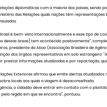
elações diplomáticas com a maioria dos países, sendo pos
 Ministério das Relações quais nações têm representações 
nsulados.
Brasil é bem-visto internacionalmente e esse tipo de co
iros dessas áreas] tem acontecido positivamente", compl
ros, presidente da Abav (Associação Brasileira de Agênci
função dos órgãos representativos em solo estrangeiro: "As
r prestar informações atualizadas e por repatriação, qu
elações Exteriores afirmou que emite alertas atualizados 
obre locais aos quais a viagem é desaconselhada.
ência, o cidadão deve entrar em contato com o plantão
 pela região em que se encontra", pontuou.