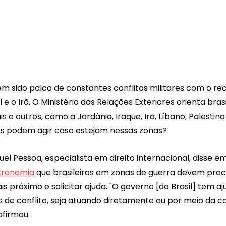
em sido palco de constantes conflitos militares com o r
 e o Irã. O Ministério das Relações Exteriores orienta bras
ais e outros, como a Jordânia, Iraque, Irã, Líbano, Palestin
ros podem agir caso estejam nessas zonas? 
 Pessoa, especialista em direito internacional, disse em
ronomia
 que brasileiros em zonas de guerra devem pro
 próximo e solicitar ajuda. "O governo [do Brasil] tem aju
s de conflito, seja atuando diretamente ou por meio da
afirmou.