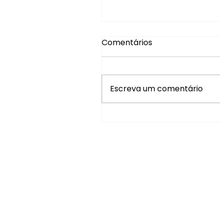
Comentários
Escreva um comentário
Brasil tem recorde de
turistas estrangeiros no
primeiro semestre