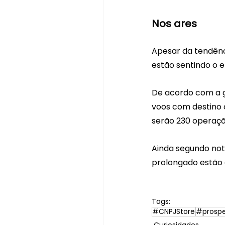
Nos ares
Apesar da tendênc
estão sentindo o e
De acordo com a g
voos com destino o
serão 230 operaçõ
Ainda segundo not
prolongado estão
Tags:
#CNPJStore
#prosp
Curiosidades