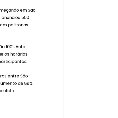
começando em São 
A anunciou 500 
 com poltronas 
 1001, Auto 
e os horários 
participantes.
ros entre São 
m aumento de 88% 
aulista.