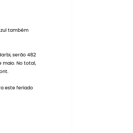
Azul também 
rbi, serão 482 
 maio. No total, 
ont.
 este feriado 