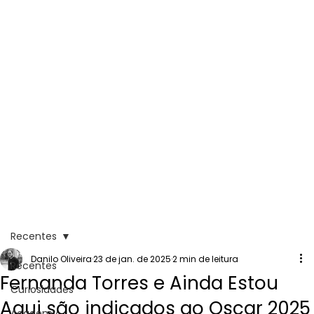
Recentes
Danilo Oliveira
23 de jan. de 2025
2 min de leitura
Recentes
Fernanda Torres e Ainda Estou
Curiosidades
Aqui são indicados ao Oscar 2025
Academy