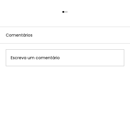
Comentários
Escreva um comentário
Disney: saiba onde ficam os 7
parques temáticos pelo mundo que
você precisa conhecer