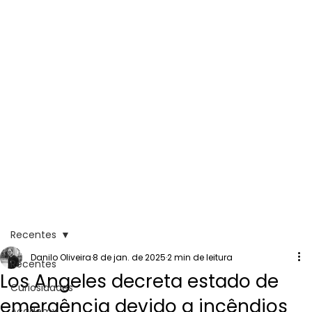
Recentes
Danilo Oliveira
8 de jan. de 2025
2 min de leitura
Recentes
Los Angeles decreta estado de
Curiosidades
emergência devido a incêndios
Academy