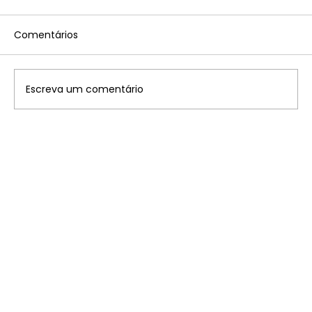
Comentários
Escreva um comentário
Disney: saiba onde ficam os 7
parques temáticos pelo mundo que
você precisa conhecer