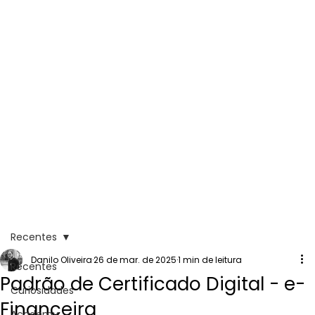
Recentes
Danilo Oliveira
26 de mar. de 2025
1 min de leitura
Recentes
Padrão de Certificado Digital - e-
Curiosidades
Financeira
Academy