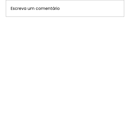
Escreva um comentário
Tabela convênios Imposto sobre a
Propriedade Territorial Rural