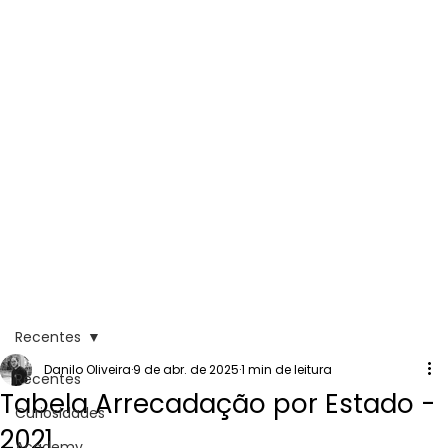
Recentes
Danilo Oliveira
9 de abr. de 2025
1 min de leitura
Recentes
Tabela Arrecadação por Estado -
Curiosidades
2021
Academy