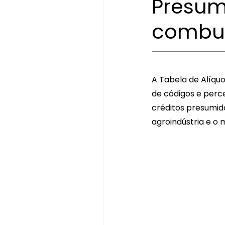
Presumi
combus
A Tabela de Alíqu
de códigos e perce
créditos presumid
agroindústria e o