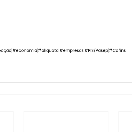
ecção
#economia
#alíquota
#empresas
#PIS/Pasep
#Cofins