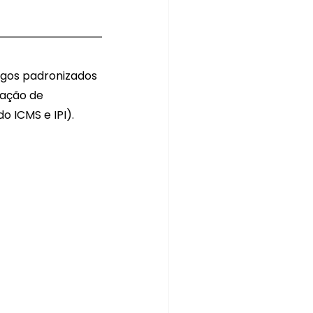
igos padronizados 
lação de 
o ICMS e IPI).