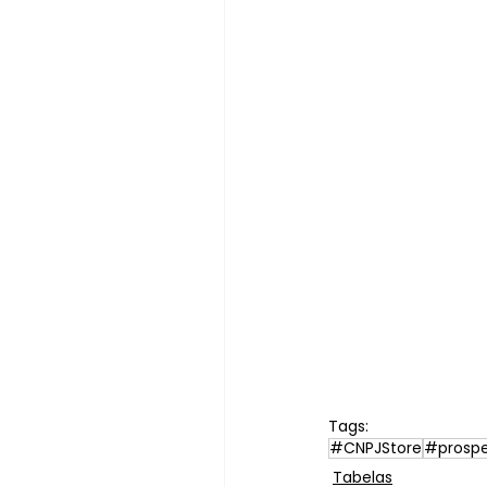
Tags:
#CNPJStore
#prosp
Tabelas