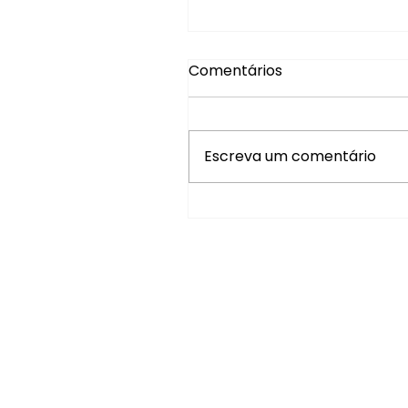
Comentários
Escreva um comentário
Tabela distribuição da
renda tributável, dos
sócios, dividendos e
tributada exclusivamen
na fonte