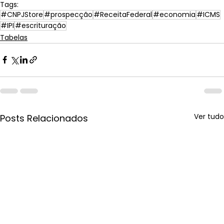
Tags:
#CNPJStore
#prospecção
#ReceitaFederal
#economia
#ICMS
#IPI
#escrituração
Tabelas
Ver tudo
Posts Relacionados