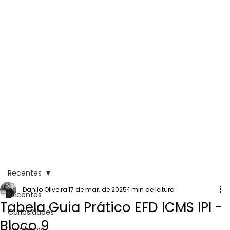
Recentes
Danilo Oliveira
17 de mar. de 2025
1 min de leitura
Recentes
Tabela Guia Prático EFD ICMS IPI -
Curiosidades
Bloco 9
Academy