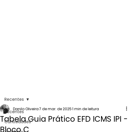
Recentes
Danilo Oliveira
7 de mar. de 2025
1 min de leitura
Recentes
Tabela Guia Prático EFD ICMS IPI -
Curiosidades
Bloco C
Academy