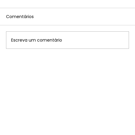
Comentários
Escreva um comentário
Tabela convênios Imposto sobre a
Propriedade Territorial Rural