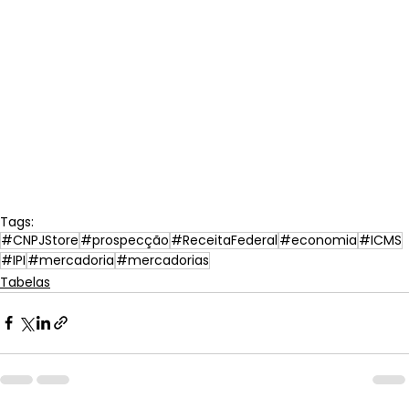
Tags:
#CNPJStore
#prospecção
#ReceitaFederal
#economia
#ICMS
#IPI
#mercadoria
#mercadorias
Tabelas