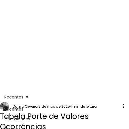
Recentes
Danilo Oliveira
9 de mai. de 2025
1 min de leitura
Recentes
Tabela Porte de Valores
Curiosidades
Ocorrências
Academy