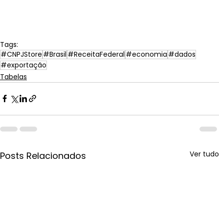
Tags:
#CNPJStore
#Brasil
#ReceitaFederal
#economia
#dados
#exportação
Tabelas
Ver tudo
Posts Relacionados