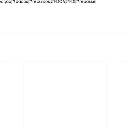
ecção
#dados
#recursos
#FDCA
#FDI
#repasse