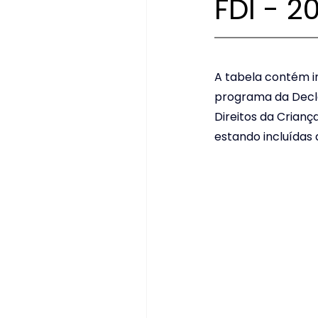
FDI - 2
A tabela contém i
programa da Decla
Direitos da Crianç
estando incluídas 