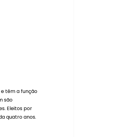
e têm a função 
m são 
. Eleitos por 
da quatro anos.