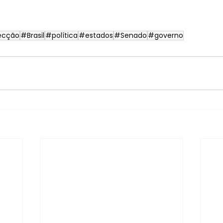
ecção
#Brasil
#política
#estados
#Senado
#governo