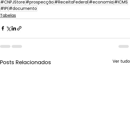
#CNPJStore
#prospecção
#ReceitaFederal
#economia
#ICMS
#IPI
#documento
Tabelas
Ver tudo
Posts Relacionados