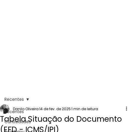
Recentes
Danilo Oliveira
14 de fev. de 2025
1 min de leitura
Recentes
Tabela Situação do Documento
Curiosidades
(EFD - ICMS/IPI)
Academy