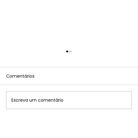
Comentários
Escreva um comentário
Tabela convênios Imposto sobre a
Propriedade Territorial Rural