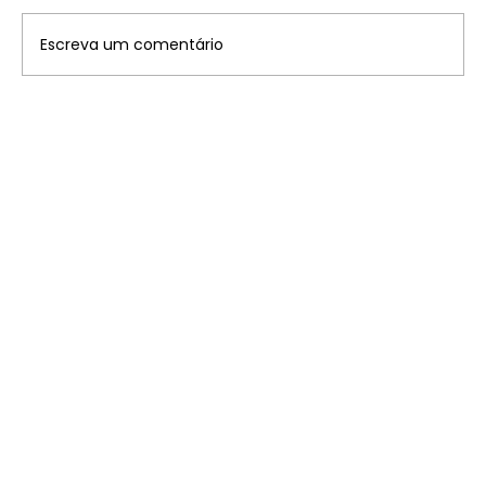
Escreva um comentário
Tabela convênios Imposto sobre a
Propriedade Territorial Rural