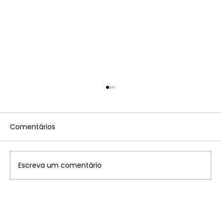
Comentários
Escreva um comentário
Tabela convênios Imposto sobre a
Propriedade Territorial Rural