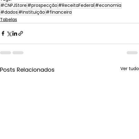
#CNPJStore
#prospecção
#ReceitaFederal
#economia
#dados
#instituição
#financeira
Tabelas
Ver tudo
Posts Relacionados