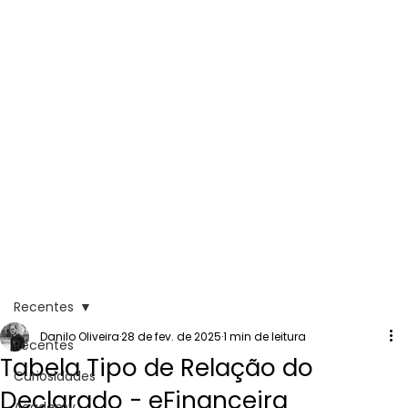
Recentes
Danilo Oliveira
28 de fev. de 2025
1 min de leitura
Recentes
Tabela Tipo de Relação do
Curiosidades
Declarado - eFinanceira
Academy