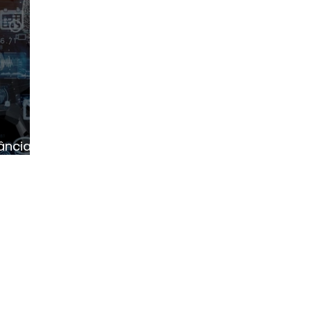
ância no
 de IA