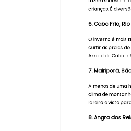
fazem sucesso o an
crianças. É divers
6. Cabo Frio, Ri
O inverno é mais t
curtir as praias 
Arraial do Cabo e 
7. Mairiporã, Sã
A menos de uma ho
clima de montanha
lareira e vista para
8. Angra dos Rei