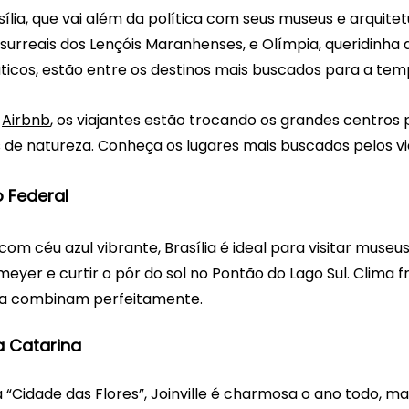
lia, que vai além da política com seus museus e arquitet
urreais dos Lençóis Maranhenses, e Olímpia, queridinha d
ticos, estão entre os destinos mais buscados para a temp
 
Airbnb
, os viajantes estão trocando os grandes centros p
s de natureza. Conheça os lugares mais buscados pelos vi
to Federal
om céu azul vibrante, Brasília é ideal para visitar museus
meyer e curtir o pôr do sol no Pontão do Lago Sul. Clima f
za combinam perfeitamente.
ta Catarina
Cidade das Flores”, Joinville é charmosa o ano todo, ma