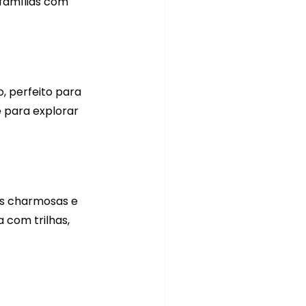
famílias com 
, perfeito para 
 para explorar 
as charmosas e 
com trilhas, 