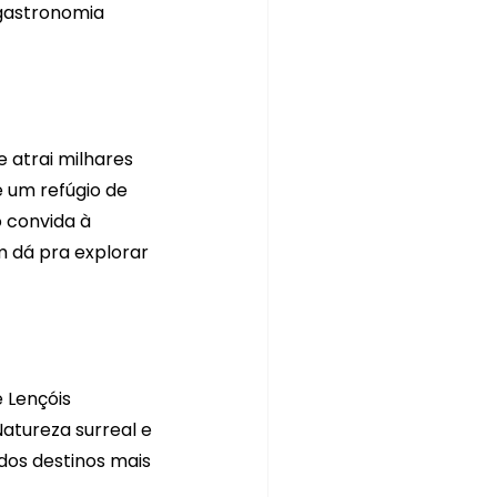
 gastronomia 
 atrai milhares 
é um refúgio de 
o convida à 
 dá pra explorar 
 Lençóis 
atureza surreal e 
os destinos mais 