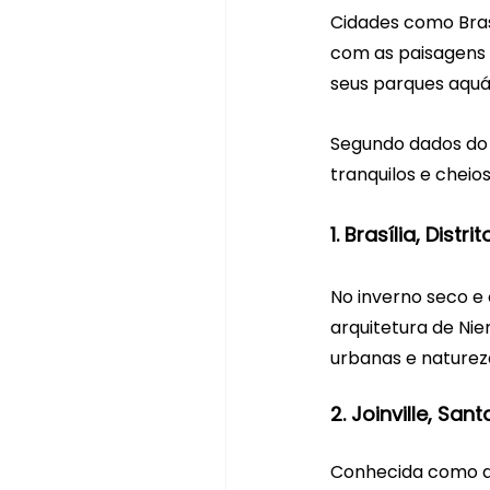
Cidades como Brasí
com as paisagens s
seus parques aquá
Segundo dados do
tranquilos e cheio
1. Brasília, Distri
No inverno seco e c
arquitetura de Nie
urbanas e nature
2. Joinville, San
Conhecida como a “