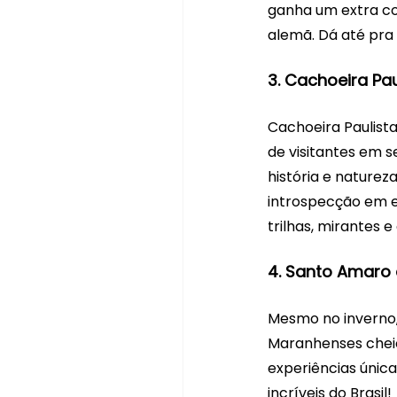
ganha um extra com
alemã. Dá até pra 
3. Cachoeira Pau
Cachoeira Paulist
de visitantes em s
história e naturez
introspecção em 
trilhas, mirantes 
4. Santo Amaro
Mesmo no inverno,
Maranhenses cheio
experiências únic
incríveis do Brasil!