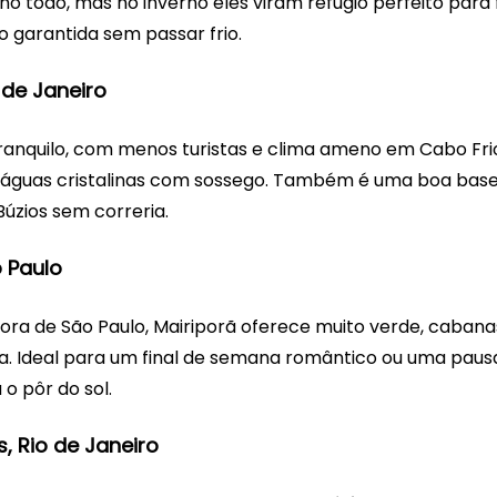
o todo, mas no inverno eles viram refúgio perfeito para 
ão garantida sem passar frio.
o de Janeiro
ranquilo, com menos turistas e clima ameno em Cabo Frio
de águas cristalinas com sossego. Também é uma boa base
Búzios sem correria.
o Paulo
ra de São Paulo, Mairiporã oferece muito verde, caban
. Ideal para um final de semana romântico ou uma pausa 
 o pôr do sol.
s, Rio de Janeiro