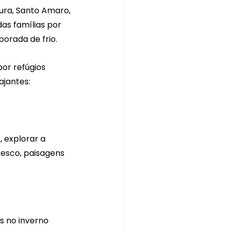
ura, Santo Amaro, 
as famílias por 
orada de frio.
or refúgios 
ajantes:
, explorar a 
resco, paisagens 
s no inverno 