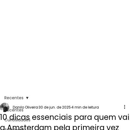
Recentes
Danilo Oliveira
30 de jun. de 2025
4 min de leitura
Recentes
10 dicas essenciais para quem vai
Curiosidades
a Amsterdam pela primeira vez
Academy