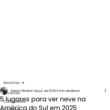
Recentes
Danilo Oliveira
1 de jul. de 2025
3 min de leitura
Recentes
5 lugares para ver neve na
Curiosidades
América do Sul em 2025
Academy