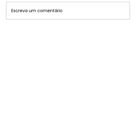
Escreva um comentário
Disney: saiba onde ficam os 7
parques temáticos pelo mundo que
você precisa conhecer