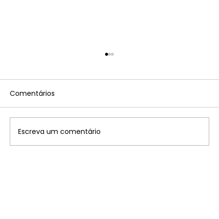
Comentários
Escreva um comentário
Disney: saiba onde ficam os 7
parques temáticos pelo mundo que
você precisa conhecer