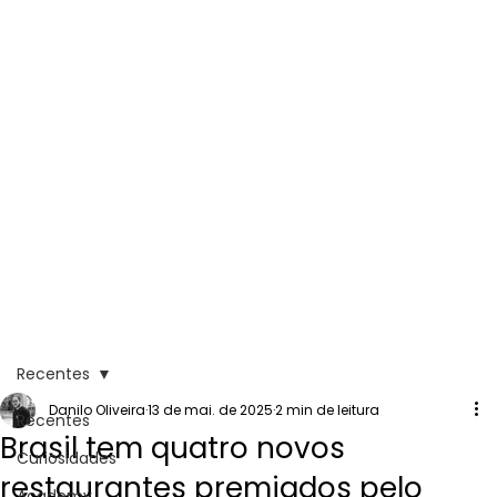
Recentes
Danilo Oliveira
13 de mai. de 2025
2 min de leitura
Recentes
Brasil tem quatro novos
Curiosidades
restaurantes premiados pelo
Academy