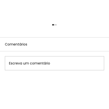
Comentários
Escreva um comentário
Disney: saiba onde ficam os 7
parques temáticos pelo mundo que
você precisa conhecer