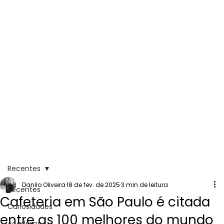
Recentes
Danilo Oliveira
18 de fev. de 2025
3 min de leitura
Recentes
Cafeteria em São Paulo é citada
Curiosidades
entre as 100 melhores do mundo
Academy