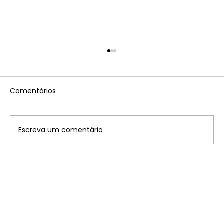
Comentários
Escreva um comentário
Disney: saiba onde ficam os 7
parques temáticos pelo mundo que
você precisa conhecer