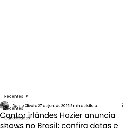
Recentes
Danilo Oliveira
27 de jan. de 2025
2 min de leitura
Recentes
Cantor irlândes Hozier anuncia
Curiosidades
shows no Brasil; confira datas e
Academy