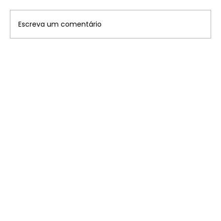
Escreva um comentário
Disney: saiba onde ficam os 7
parques temáticos pelo mundo que
você precisa conhecer