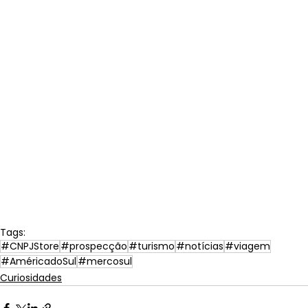
Tags:
#CNPJStore
#prospecção
#turismo
#notícias
#viagem
#AméricadoSul
#mercosul
Curiosidades