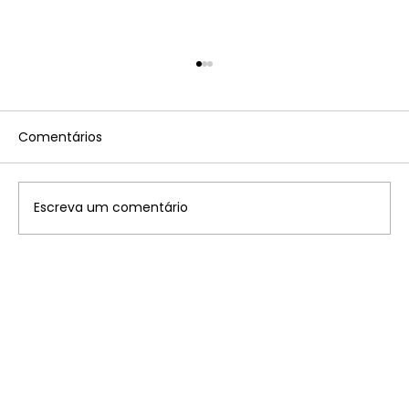
Comentários
Escreva um comentário
Disney: saiba onde ficam os 7
parques temáticos pelo mundo que
você precisa conhecer