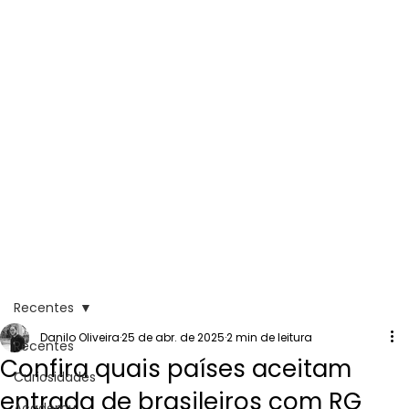
Recentes
Danilo Oliveira
25 de abr. de 2025
2 min de leitura
Recentes
Confira quais países aceitam
Curiosidades
entrada de brasileiros com RG
Academy