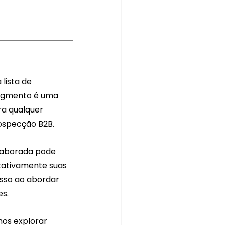
lista de 
egmento é uma 
ra qualquer 
ospecção B2B. 
laborada pode 
cativamente suas 
sso ao abordar 
es.
mos explorar 