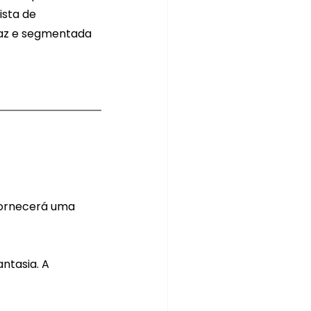
ista de 
az e segmentada 
fornecerá uma 
ntasia. A 