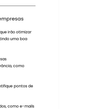
 empresas
ue irão otimizar 
ntindo uma boa 
sas 
vância, como 
tifique pontos de 
dos, como e-mails 