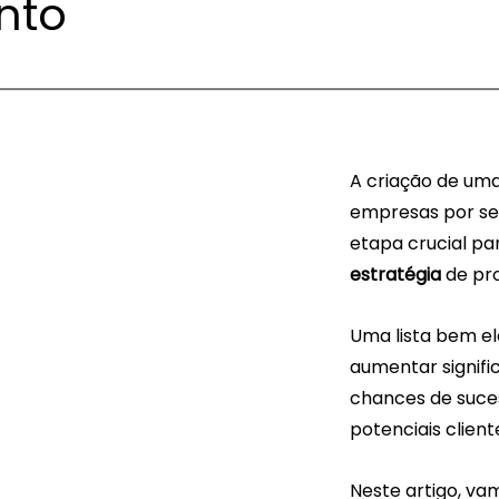
nto
A criação de uma 
empresas por s
etapa crucial pa
estratégia
 de pr
Uma lista bem e
aumentar signifi
chances de suce
potenciais client
Neste artigo, va