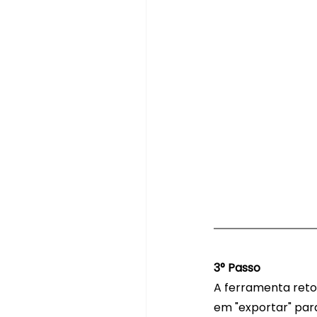
3° Passo
A ferramenta retor
em "exportar" par