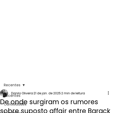
Recentes
Danilo Oliveira
21 de jan. de 2025
2 min de leitura
Recentes
De onde surgiram os rumores
Curiosidades
sobre suposto affair entre Barack
Academy