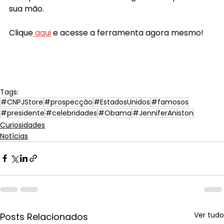
sua mão.
Clique
 aqui
e acesse a ferramenta agora mesmo!
Tags:
#CNPJStore
#prospecção
#EstadosUnidos
#famosos
#presidente
#celebridades
#Obama
#JenniferAniston
Curiosidades
Notícias
Ver tudo
Posts Relacionados