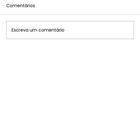
Comentários
Escreva um comentário
Disney: saiba onde ficam os 7
parques temáticos pelo mundo que
você precisa conhecer