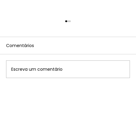
Comentários
Escreva um comentário
Disney: saiba onde ficam os 7
parques temáticos pelo mundo que
você precisa conhecer