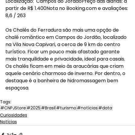
Localização:  Campos do JordãoPreço das diárias: a 
partir de R$ 1.400Nota no 
Booking.com
 e avaliações: 
8,6 / 263
Os Chalés do Ferradura são mais uma opção de 
chalé romântico em Campos do Jordão, localizado 
na Vila Nova Capivari, a cerca de 9 km do centro 
turístico. Ficar um pouco mais afastado garante 
mais tranquilidade e privacidade, ideal para casais. 
Os chalés ficam em meio às araucárias que criam 
aquele cenário charmoso de inverno. Por dentro, o 
destaque é a banheira de hidromassagem bem 
espaçosa. 
Tags:
#CNPJStore
#2025
#Brasil
#turismo
#notícias
#data
Curiosidades
Notícias