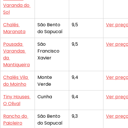
Varanda do 
Sol
Chalés 
São Bento 
9,5
Ver preç
Maranata
do Sapucaí
Pousada 
São 
9,5
Ver preç
Varandas 
Francisco 
da 
Xavier
Mantiqueira
Chalés Vila 
Monte 
9,4
Ver preç
do Moinho
Verde
Tiny Houses 
Cunha
9,4
Ver preç
O Olival
Rancho do 
São Bento 
9,3
Ver preç
Paioleiro
do Sapucaí