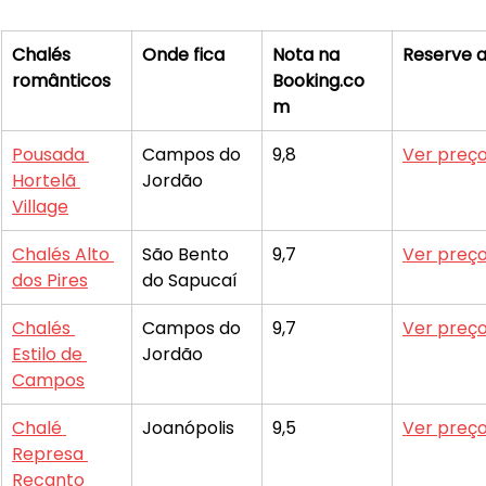
Chalés 
Onde fica
Nota na 
Reserve a
românticos
Booking.co
m
Pousada 
Campos do 
9,8
Ver preç
Hortelã 
Jordão
Village
Chalés Alto 
São Bento 
9,7
Ver preç
dos Pires
do Sapucaí
Chalés 
Campos do 
9,7
Ver preç
Estilo de 
Jordão
Campos
Chalé 
Joanópolis
9,5
Ver preç
Represa 
Recanto 