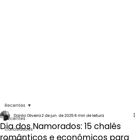
Recentes
Danilo Oliveira
2 de jun. de 2025
6 min de leitura
Recentes
Dia dos Namorados: 15 chalés
Curiosidades
românticos e econômicos para
Academy