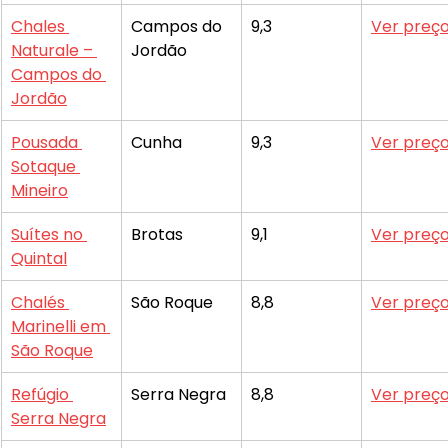
Chales 
Campos do 
9,3
Ver preç
Naturale – 
Jordão
Campos do 
Jordão
Pousada 
Cunha
9,3
Ver preç
Sotaque 
Mineiro
Suítes no 
Brotas
9,1
Ver preç
Quintal
Chalés 
São Roque
8,8
Ver preç
Marinelli em 
São Roque
Refúgio 
Serra Negra
8,8
Ver preç
Serra Negra