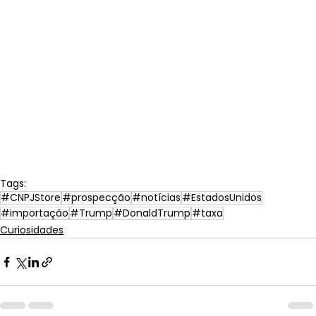
Tags:
#CNPJStore
#prospecção
#notícias
#EstadosUnidos
#importação
#Trump
#DonaldTrump
#taxa
Curiosidades