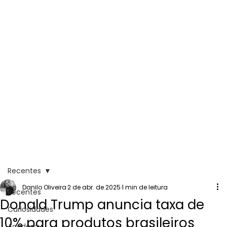
Recentes
Danilo Oliveira
2 de abr. de 2025
1 min de leitura
Recentes
Donald Trump anuncia taxa de
Curiosidades
10% para produtos brasileiros
Academy