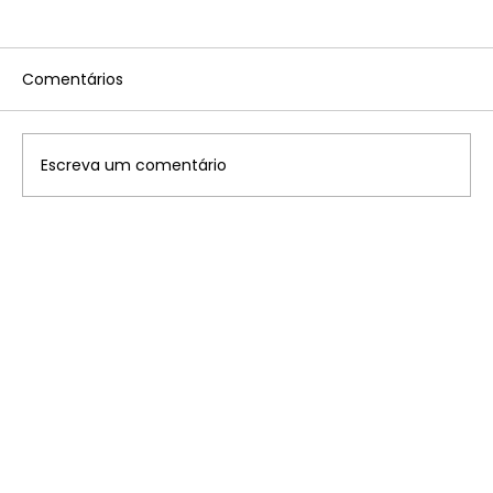
Comentários
Escreva um comentário
Disney: saiba onde ficam os 7
parques temáticos pelo mundo que
você precisa conhecer