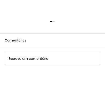
Comentários
Escreva um comentário
Disney: saiba onde ficam os 7
parques temáticos pelo mundo que
você precisa conhecer