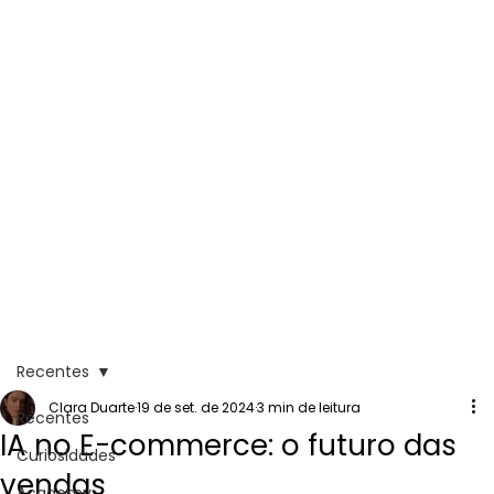
Recentes
Clara Duarte
19 de set. de 2024
3 min de leitura
Recentes
IA no E-commerce: o futuro das
Curiosidades
vendas
Academy