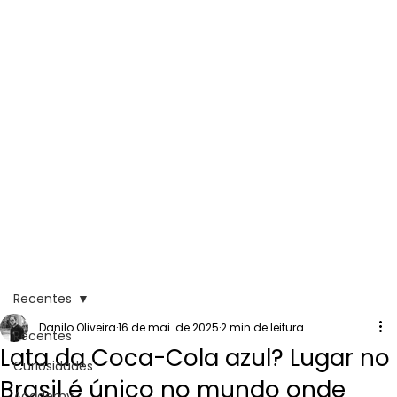
Recentes
Danilo Oliveira
16 de mai. de 2025
2 min de leitura
Recentes
Lata da Coca-Cola azul? Lugar no
Curiosidades
Brasil é único no mundo onde
Academy