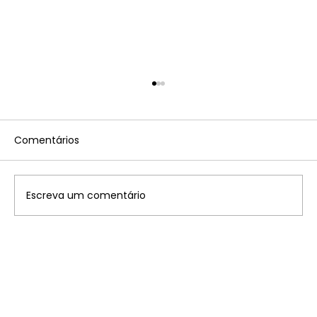
Comentários
Escreva um comentário
Disney: saiba onde ficam os 7
parques temáticos pelo mundo que
você precisa conhecer