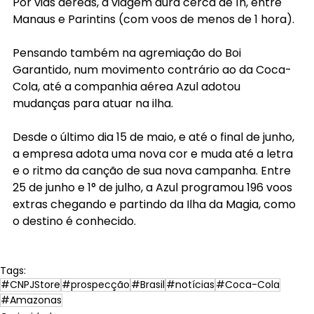
Por vias aéreas, a viagem dura cerca de 1h, entre 
Manaus e Parintins (com voos de menos de 1 hora).
Pensando também na agremiação do Boi 
Garantido, num movimento contrário ao da Coca-
Cola, até a companhia aérea Azul adotou 
mudanças para atuar na ilha.
Desde o último dia 15 de maio, e até o final de junho, 
a empresa adota uma nova cor e muda até a letra 
e o ritmo da canção de sua nova campanha. Entre 
25 de junho e 1° de julho, a Azul programou 196 voos 
extras chegando e partindo da Ilha da Magia, como 
o destino é conhecido.
Tags:
#CNPJStore
#prospecção
#Brasil
#notícias
#Coca-Cola
#Amazonas