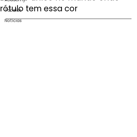
rótulo tem essa cor
Tabelas
Notícias