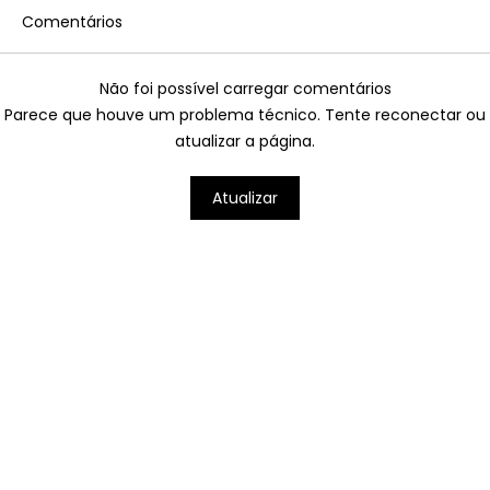
Comentários
Não foi possível carregar comentários
Parece que houve um problema técnico. Tente reconectar ou
atualizar a página.
Disney: saiba onde ficam os 7
Atualizar
parques temáticos pelo mundo que
você precisa conhecer