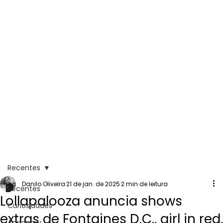
Recentes
Danilo Oliveira
21 de jan. de 2025
2 min de leitura
Recentes
Lollapalooza anuncia shows
Curiosidades
extras de Fontaines D.C., girl in red,
Academy