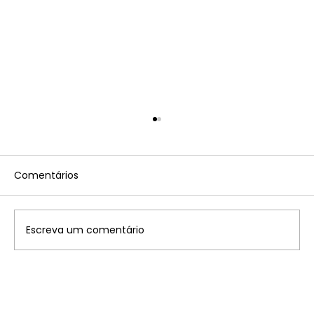
Comentários
Escreva um comentário
O horário de verão pode retornar:
saiba mais