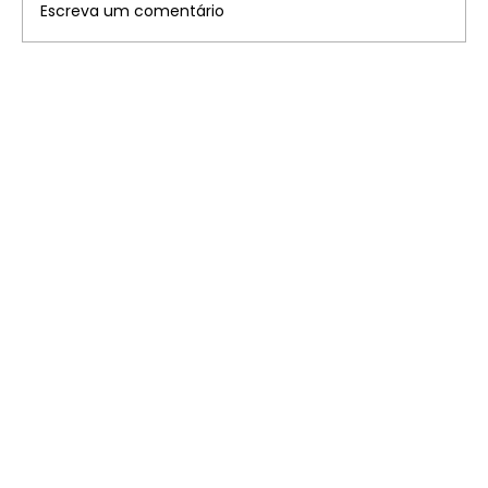
Escreva um comentário
Disney: saiba onde ficam os 7
parques temáticos pelo mundo que
você precisa conhecer