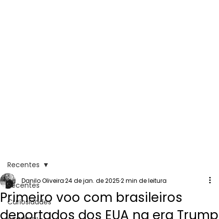
Recentes
Danilo Oliveira
24 de jan. de 2025
2 min de leitura
Recentes
Primeiro voo com brasileiros
Curiosidades
deportados dos EUA na era Trump
Academy