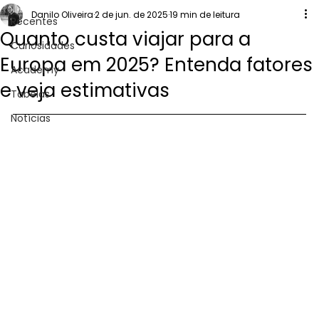
Danilo Oliveira
2 de jun. de 2025
19 min de leitura
Recentes
Quanto custa viajar para a
Curiosidades
Europa em 2025? Entenda fatores
Academy
e veja estimativas
Tabelas
Notícias