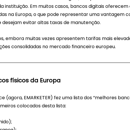
a instituição. Em muitos casos, bancos digitais oferecem 
idas na Europa, o que pode representar uma vantagem co
e desejam evitar altas taxas de manutenção. 
cos, embora muitas vezes apresentem tarifas mais elevad
uições consolidadas no mercado financeiro europeu.
os físicos da Europa
ence (agora, EMARKETER) fez uma lista dos “melhores ban
imeiros colocados desta lista:
nido);
rança);