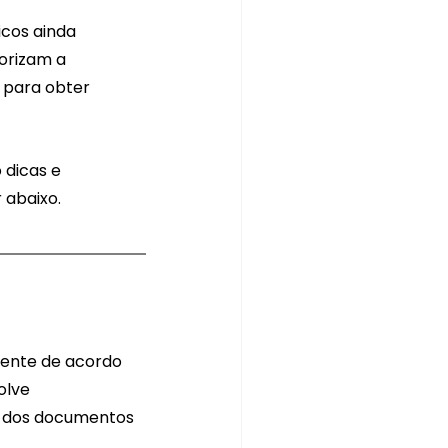
icos ainda 
orizam a 
 para obter 
dicas e 
 abaixo.
mente de acordo 
olve 
 dos documentos 