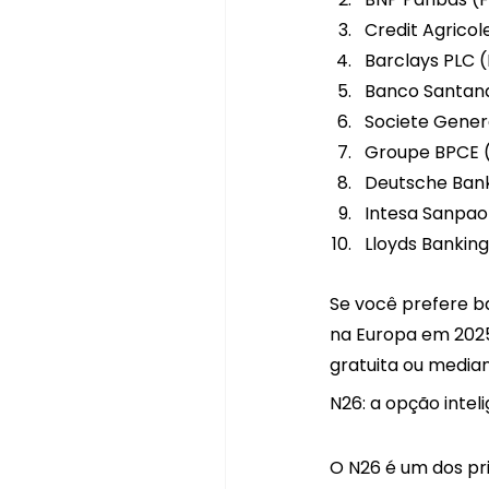
Credit Agricol
Barclays PLC (
Banco Santand
Societe Gener
Groupe BPCE (
Deutsche Ban
Intesa Sanpaol
Lloyds Banking
Se você prefere ba
na Europa em 2025
gratuita ou median
N26: a opção intel
O N26 é um dos pri