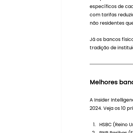
específicos de cad
com tarifas reduz
não residentes qu
Já os bancos físi
tradição de instit
Melhores banc
A Insider Intellig
2024. Veja os 10 pr
HSBC (Reino U
BNP Paribas (F