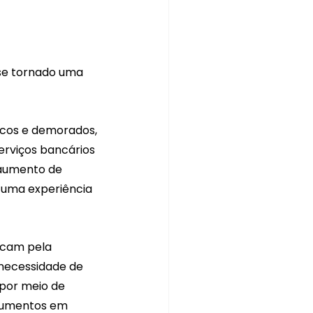
 se tornado uma 
icos e demorados, 
rviços bancários 
 aumento de 
e uma experiência 
acam pela 
 necessidade de 
 por meio de 
ocumentos em 