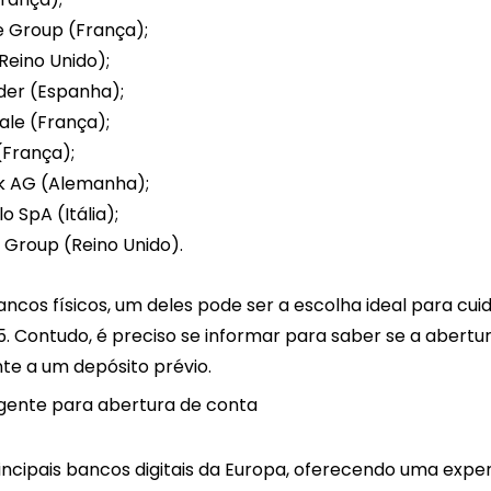
e Group (França);
Reino Unido);
er (Espanha);
ale (França);
França);
k AG (Alemanha);
o SpA (Itália);
 Group (Reino Unido).
ncos físicos, um deles pode ser a escolha ideal para cui
. Contudo, é preciso se informar para saber se a abertur
te a um depósito prévio.
igente para abertura de conta
ncipais bancos digitais da Europa, oferecendo uma experi