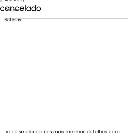
cancelado
Tabelas
Notícias
Você se planeja nos mais mínimos detalhes para 