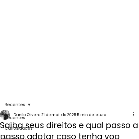
Recentes
Danilo Oliveira
21 de mai. de 2025
5 min de leitura
Recentes
Saiba seus direitos e qual passo a
Curiosidades
passo adotar caso tenha voo
Academy