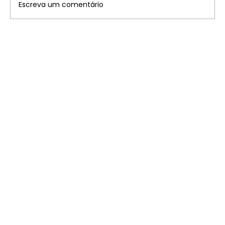
Escreva um comentário
Disney: saiba onde ficam os 7
parques temáticos pelo mundo que
você precisa conhecer