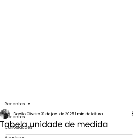
Recentes
Danilo Oliveira
31 de jan. de 2025
1 min de leitura
Recentes
Tabela unidade de medida
Curiosidades
Academy