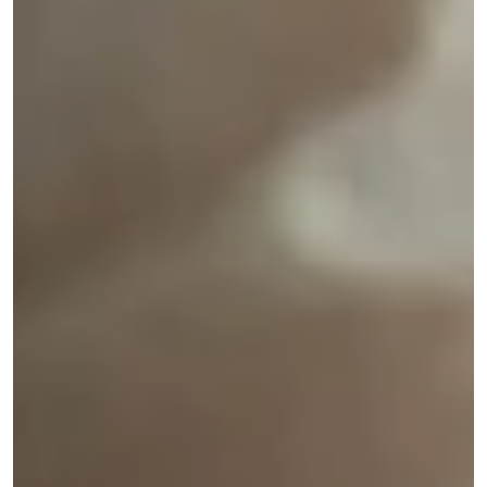
Ibovespa bate recorde e supera os 140 mil
pontos pela primeira vez
O Ibovespa, referência do mercado acionário
brasileiro, fechou acima dos 140 mil pontos pela
primeira vez na história.