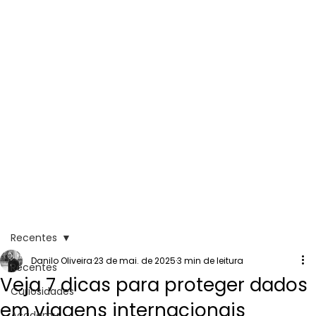
Recentes
Danilo Oliveira
23 de mai. de 2025
3 min de leitura
Recentes
Veja 7 dicas para proteger dados
Curiosidades
em viagens internacionais
Academy