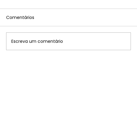
Comentários
Escreva um comentário
Disney: saiba onde ficam os 7
parques temáticos pelo mundo que
você precisa conhecer