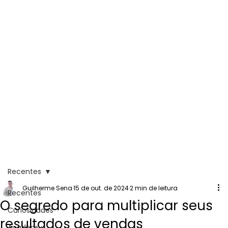
Recentes
Guilherme Sena
15 de out. de 2024
2 min de leitura
Recentes
O segredo para multiplicar seus
Curiosidades
resultados de vendas
Academy