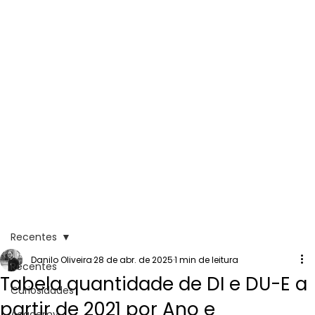
Recentes
Danilo Oliveira
28 de abr. de 2025
1 min de leitura
Recentes
Tabela quantidade de DI e DU-E a
Curiosidades
partir de 2021 por Ano e
Academy