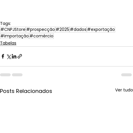
Tags:
#CNPJStore
#prospecção
#2025
#dados
#exportação
#importação
#comércio
Tabelas
Ver tudo
Posts Relacionados