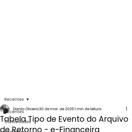
Recentes
Danilo Oliveira
30 de mar. de 2025
1 min de leitura
Recentes
Tabela Tipo de Evento do Arquivo
Curiosidades
de Retorno - e-Financeira
Academy