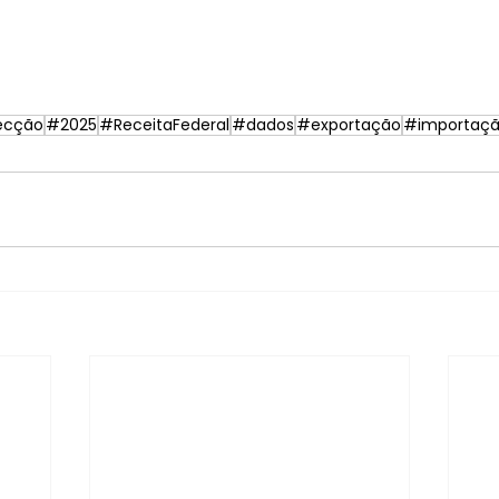
ecção
#2025
#ReceitaFederal
#dados
#exportação
#importaç